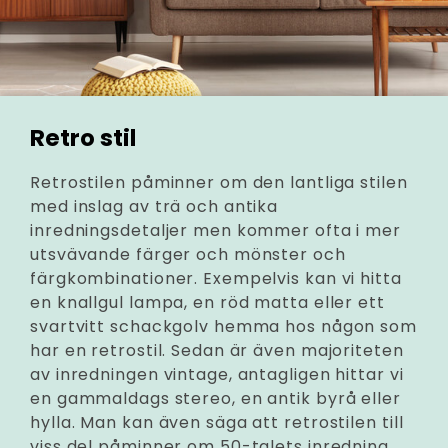
Retro stil
Retrostilen påminner om den lantliga stilen
med inslag av trä och antika
inredningsdetaljer men kommer ofta i mer
utsvävande färger och mönster och
färgkombinationer. Exempelvis kan vi hitta
en knallgul lampa, en röd matta eller ett
svartvitt schackgolv hemma hos någon som
har en retrostil. Sedan är även majoriteten
av inredningen vintage, antagligen hittar vi
en gammaldags stereo, en antik byrå eller
hylla. Man kan även säga att retrostilen till
viss del påminner om 50-talets inredning.